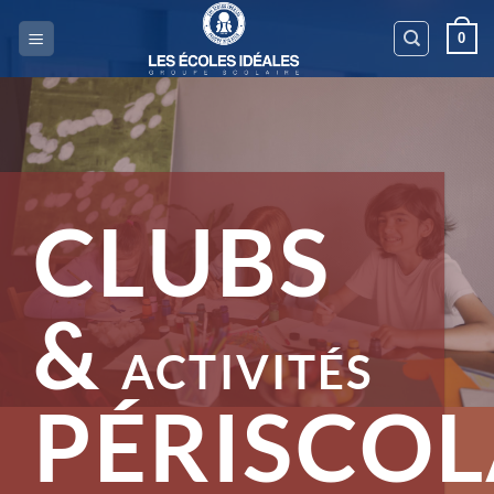
Passer
0
au
contenu
CLUBS
&
ACTIVITÉS
PÉRISCOL