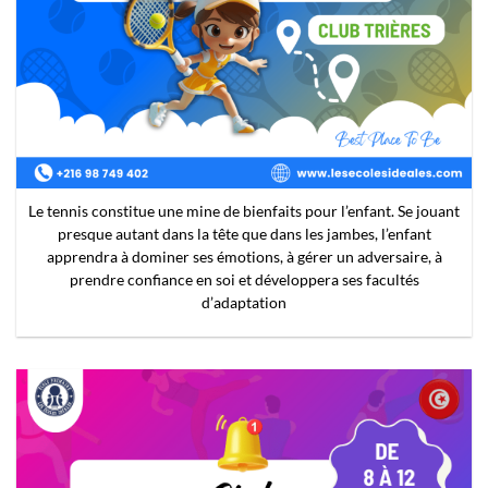
Le football va initier l’enfant à vivre en société et à respecter
l’autre, tout en éveillant l’esprit d’équipe sous toutes ses formes.
Bénéfique en termes de santé cardio-vasculaire et musculaire, la
pratique du football va donner aux plus jeunes le goût de l’effort
physique
ACCUEIL
MATERNELLE & PRÉSCOLAIRE
PRIMAIRE
SECONDAIRE
ADMISSION
FOURNITURES SCOLAIRES
VIE SCOLAIRE
PRÉINSCRIPTION
CODE CLUB
CODE BATTLE
CONTACT