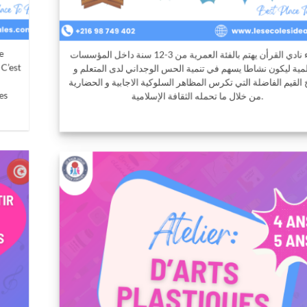
انشاء نادي القرأن يهتم بالفئة العمرية من 3-12 سنة داخل المؤسسات
التعلمية ليكون نشاطا يسهم في تنمية الحس الوجداني لدى المتعلم و
يرسخ القيم الفاضلة التي تكرس المظاهر السلوكية الاجابية و الحضارية
من خلال ما تحمله الثقافة الإسلامية.