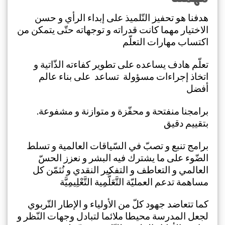
هدفنا هو تحفيز التّلميذ على إبداء الرأي و حسن
الاختيار مهما كانت قدراته و توجهاته حتّى يتمكن من
اكتساب مهارات التعلّم
تعلّم هادف يساعده على تطوير كفاءته الذّاتية و
اتخاذ إجراءات مسؤولة تساعد على بناء عالم
أفضل
.برامجنا منفتحة و محفّزة و متوازنة و مشفوعة
بتقييم دقيق
برامج تنبع و تصبّ في السّياقات العالمية و تسلط
الضّوء على ما يشترك فيه البشر و نعزز الحسّ
العالمي و التعاطف و التفكير النقدي و نُثمّن كل
مساهمة تدعم العمليّة التَّعَلُّمِية التَّعْلِيمِيَّة
كما تتعاضد جهود كلّ من الأولياء و الإطار التّربوي
لجعل المدرسة محيطا ملائما لتبادل وجهات النّظر و