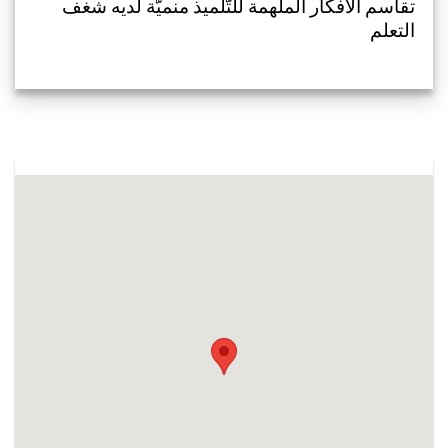
تقاسم الأفكار الملهمة للتّلميذ منميّة لديه شغف
التعلم